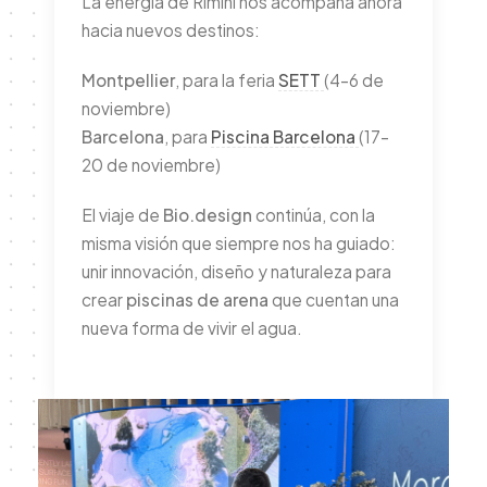
La energía de Rímini nos acompaña ahora
hacia nuevos destinos:
Montpellier
, para la feria
SETT
(4–6 de
noviembre)
Barcelona
, para
Piscina Barcelona
(17–
20 de noviembre)
El viaje de
Bio.design
continúa, con la
misma visión que siempre nos ha guiado:
unir innovación, diseño y naturaleza para
crear
piscinas de arena
que cuentan una
nueva forma de vivir el agua.