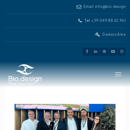
Email: info@bio.design
Tel:
+39.049.88.62.961
Dealers Area
Toggle