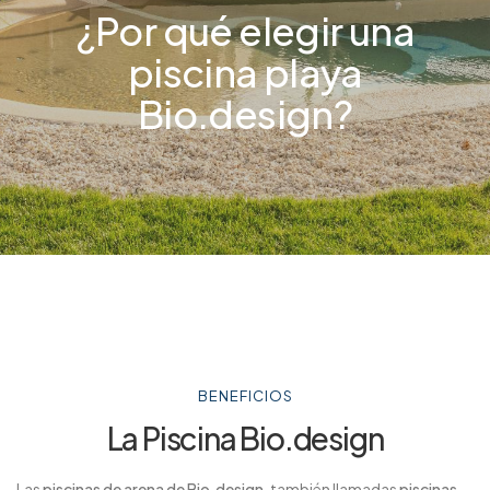
¿Por qué elegir una
piscina playa
Bio.design?
BENEFICIOS
La Piscina Bio.design
Las
piscinas de arena de Bio.design
, también llamadas
piscinas