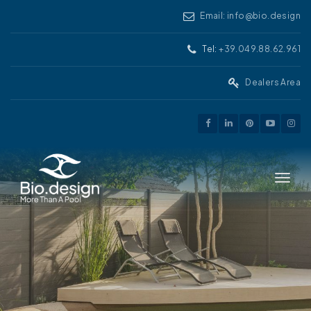
Email: info@bio.design
Tel:
+39.049.88.62.961
Dealers Area
Toggle