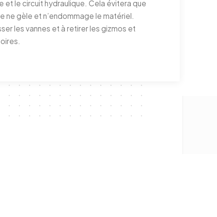
re et le circuit hydraulique. Cela évitera que
te ne gèle et n’endommage le matériel.
ser les vannes et à retirer les gizmos et
oires.