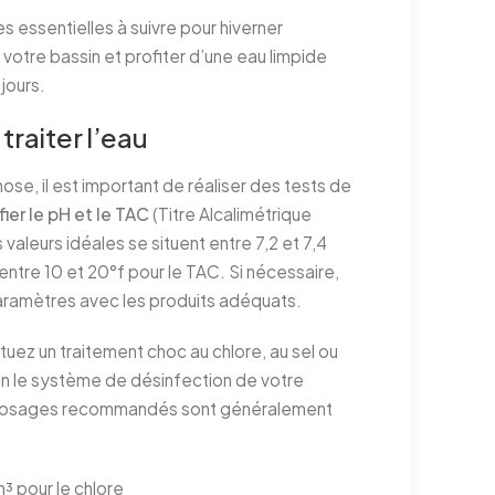
es essentielles à suivre pour hiverner
votre bassin et profiter d’une eau limpide
jours.
 traiter l’eau
ose, il est important de réaliser des tests de
fier le pH et le TAC
(Titre Alcalimétrique
valeurs idéales se situent entre 7,2 et 7,4
 entre 10 et 20°f pour le TAC. Si nécessaire,
aramètres avec les produits adéquats.
tuez un traitement choc au chlore, au sel ou
n le système de désinfection de votre
 dosages recommandés sont généralement
:
m³ pour le chlore