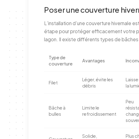
Poser une couverture hiver
L’installation d’une couverture hivernale est
étape pour protéger efficacement votre p
lagon. Il existe différents types de bâches 
Type de
Avantages
Incon
couverture
Léger, évite les
Laisse
Filet
débris
la lum
Peu
Bâche à
Limite le
résist
bulles
refroidissement
chang
souve
Solide,
Plus c
Couverture