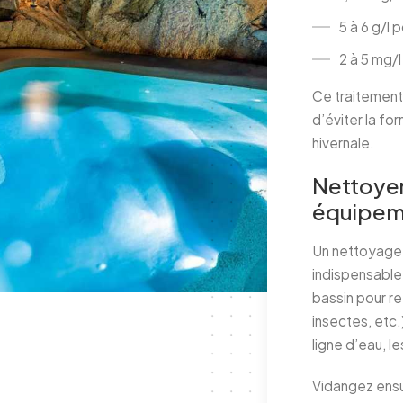
5 à 6 g/l p
2 à 5 mg/
Ce traitement 
d’éviter la fo
hivernale.
Nettoyer 
équipem
Un nettoyage
indispensable 
bassin pour re
insectes, etc
ligne d’eau, l
Vidangez ensu