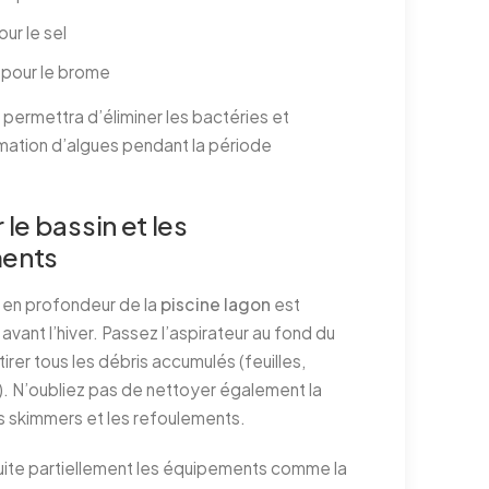
our le sel
l pour le brome
permettra d’éliminer les bactéries et
rmation d’algues pendant la période
le bassin et les
ents
 en profondeur de la
piscine lagon
est
avant l’hiver. Passez l’aspirateur au fond du
tirer tous les débris accumulés (feuilles,
.). N’oubliez pas de nettoyer également la
es skimmers et les refoulements.
ite partiellement les équipements comme la