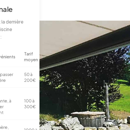
nale
 la dernière
iscine
:
Tarif
vénients
moyen
 passer
50 à
ière
200€
ante, à
100 à
er
300€
nt
hère,
1000 à