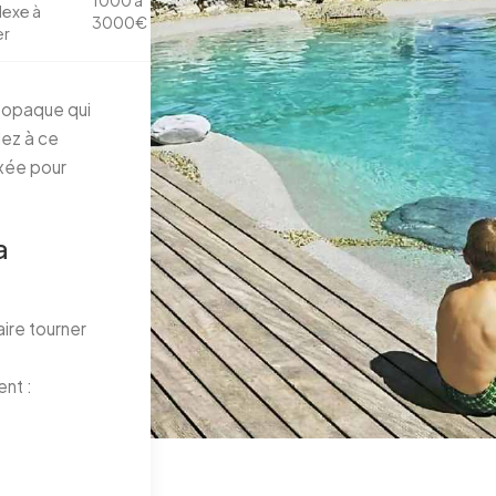
exe à
3000€
er
 opaque qui
lez à ce
ixée pour
a
aire tourner
nt :