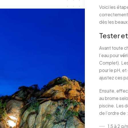
Voici les étap
correctement 
dès les beaux 
Tester et
Avant toute ch
l’eau pour
véri
Complet). Les 
pour le pH, et
ajustez ces p
Ensuite, effec
au brome selo
piscine. Les
de l’ordre de 
1,5 à 2 g/