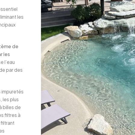
essentiel
liminant les
incipaux
stème de
r les
e l’eau
ade par des
es impuretés
, les plus
à billes de
s filtres à
iltrant
les