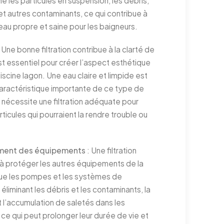
ne les particules en suspension, les débris,
et autres contaminants, ce qui contribue à
eau propre et saine pour les baigneurs.
 Une bonne filtration contribue à la clarté de
est essentiel pour créer l’aspect esthétique
iscine lagon. Une eau claire et limpide est
aractéristique importante de ce type de
i nécessite une filtration adéquate pour
articules qui pourraient la rendre trouble ou
ment des équipements
: Une filtration
 à protéger les autres équipements de la
 que les pompes et les systèmes de
éliminant les débris et les contaminants, la
uit l’accumulation de saletés dans les
ce qui peut prolonger leur durée de vie et