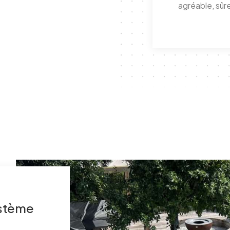
agréable, sûre
ystème