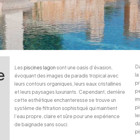
Da
Les
piscines lagon
sont une oasis d’évasion,
e
la
évoquant des images de paradis tropical avec
pr
leurs contours organiques, leurs eaux cristallines
pe
et leurs paysages luxuriants. Cependant, derrière
im
cette esthétique enchanteresse se trouve un
pi
système de filtration sophistiqué qui maintient
le
l’eau propre, claire et sûre pour une expérience
da
de baignade sans souci.
pi