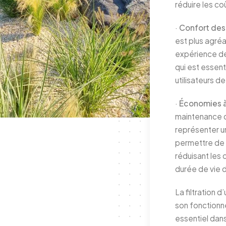
réduire les c
·
Confort des
est plus agréa
expérience de
qui est essent
utilisateurs de
·
Économies à
maintenance d’
représenter un
permettre de 
réduisant les
durée de vie 
La filtration 
son fonctionne
essentiel dan