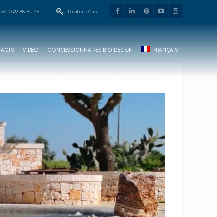
+39.049.88.62.961
Dealers Area
ACTS
VIDEO
CONCESSIONNAIRES BIO.DESIGN
FRANÇAIS