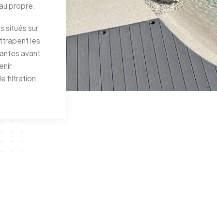
eau propre.
s situés sur
attrapent les
ttantes avant
enir
 filtration.