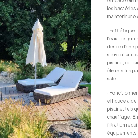
efficace élimi
les bactéries 
maintenir une 
·
Esthétique
:
l’eau, ce qui 
désiré d’une p
souvent une c
piscine, ce qu
éliminer les p
sale.
·
Fonctionne
efficace aide
piscine, tels
chauffage. En 
filtration réd
équipements, 