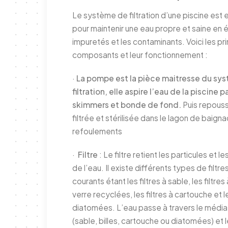
Le système de filtration d’une piscine est 
pour maintenir une eau propre et saine en é
impuretés et les contaminants. Voici les pr
composants et leur fonctionnement :
·
La pompe est la pièce maitresse du sy
filtration, elle aspire l’eau de la piscine pa
skimmers et bonde de fond.
Puis repouss
filtrée et stérilisée dans le lagon de baign
refoulements
·
Filtre
: Le filtre retient les particules et l
de l’eau. Il existe différents types de filtres
courants étant les filtres à sable, les filtres 
verre recyclées, les filtres à cartouche et le
diatomées. L’eau passe à travers le média f
(sable, billes, cartouche ou diatomées) et 