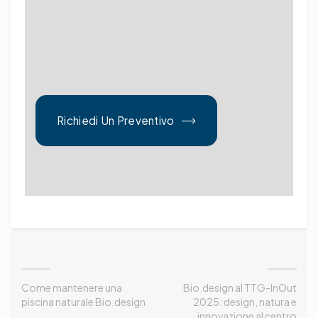
Richiedi Un Preventivo
Come mantenere una
Bio.design al TTG-InOut
piscina naturale Bio.design
2025: design, natura e
innovazione al centro